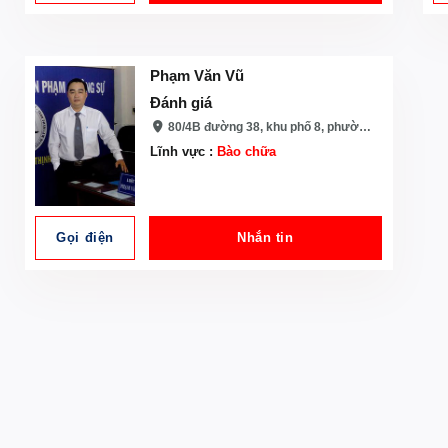
Phạm Văn Vũ
Đánh giá
80/4B đường 38, khu phố 8, phường Hiệp Bình Chánh, Thủ Đức, Tp HCM
Lĩnh vực :
Bào chữa
Gọi điện
Nhắn tin