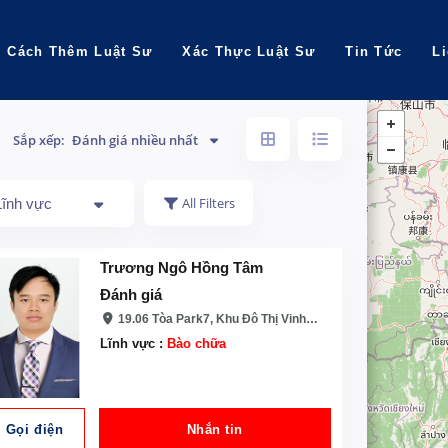
Cách Thêm Luật Sư
Xác Thực Luật Sư
Tin Tức
L
Sắp xếp:
Đánh giá nhiều nhất
All Filters
Lĩnh vực
Trương Ngô Hồng Tâm
Đánh giá
19.06 Tòa Park7, Khu Đô Thị Vinhomes, đường Nguyễn Hữu Cảnh, Phường 22 Quân Bình Thạnh, HCM
Lĩnh vực :
Bào chữa
Gọi điện
Nhắn tin