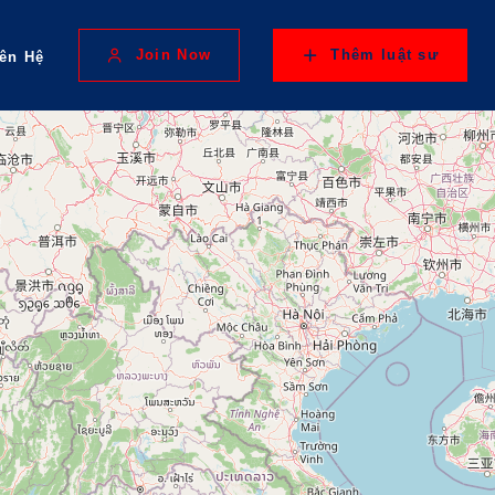
Join Now
Thêm luật sư
iên Hệ