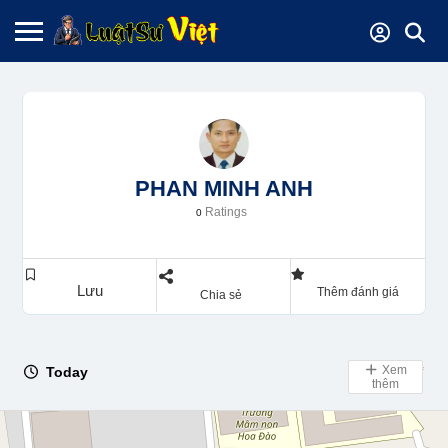
PHAN MINH ANH
Ratings
0
Lưu
Thêm đánh giá
Chia sẻ
Xem
Today
Day Off
thêm