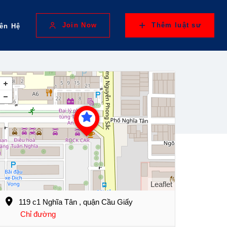
Join Now
Thêm luật sư
iên Hệ
Leaflet
119 c1 Nghĩa Tân , quận Cầu Giấy
Chỉ đường