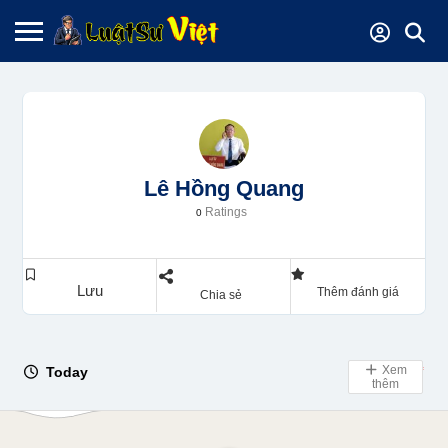
Lê Hồng Quang
Ratings
0
Lưu
Thêm đánh giá
Chia sẻ
Xem
Today
Day Off
thêm