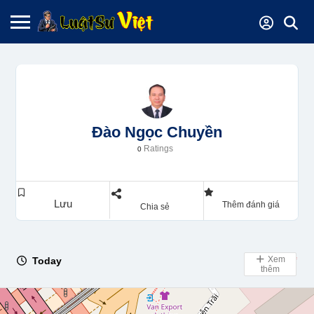
Đào Ngọc Chuyền
Ratings
0
Lưu
Thêm đánh giá
Chia sẻ
Xem
Today
Day Off
thêm