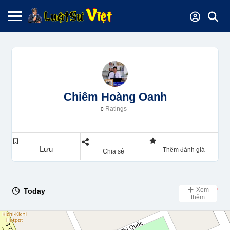
Chiêm Hoàng Oanh
Ratings
0
Lưu
Thêm đánh giá
Chia sẻ
Xem
Today
Day Off
thêm